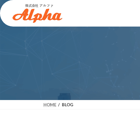
コ
ナ
ン
ビ
テ
ゲ
ン
ー
ツ
シ
へ
ョ
ス
ン
キ
に
ッ
移
プ
動
HOME
BLOG