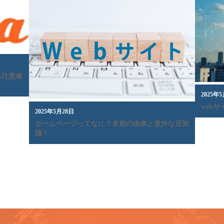
る注意喚
2025年
web
2025年5月28日
ホームページってなに？名前の由来と意外な豆知
識！