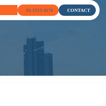
グ
グ
G
RECRUIT
03-5315-4178
CONTACT
ル
ル
ー
ー
プ
プ
リ
リ
ン
ン
ク
ク