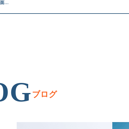
の全面…
OG
ブログ