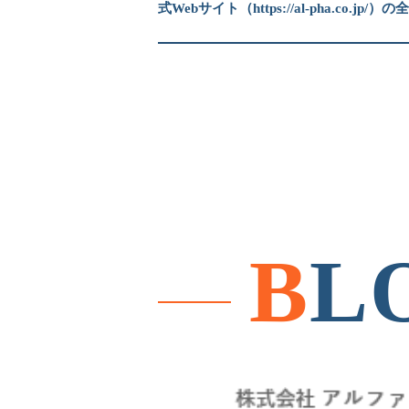
式Webサイト（https://al-pha.co.jp/）
B
L