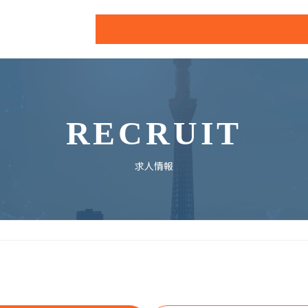
HOME
SERVICE
ABOUT
BLO
HP制作
RECRUIT
求人情報