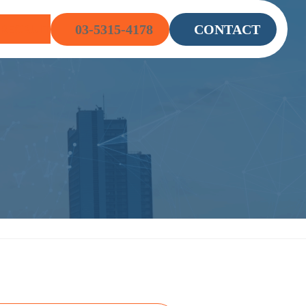
グ
グ
G
RECRUIT
03-5315-4178
CONTACT
ル
ル
ー
ー
プ
プ
リ
リ
ン
ン
ク
ク