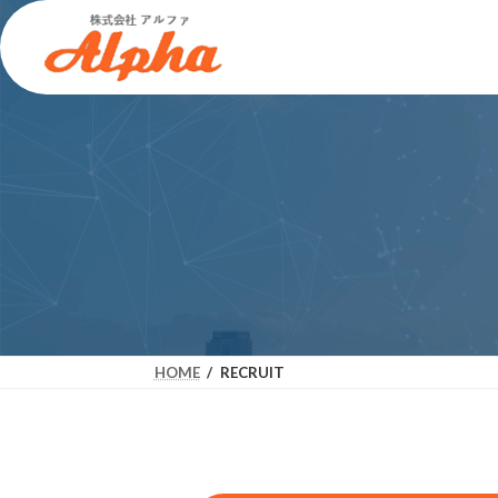
コ
ナ
ン
ビ
テ
ゲ
ン
ー
ツ
シ
へ
ョ
ス
ン
キ
に
ッ
移
プ
動
HOME
RECRUIT